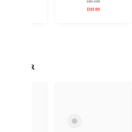
DH
239
DH
15
USB FLA