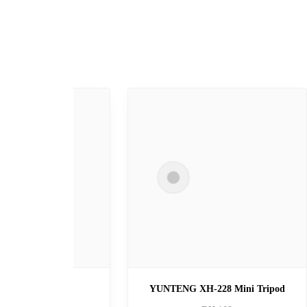
R
TRIPOD 3