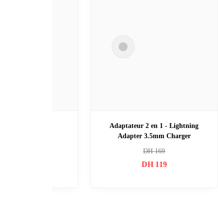
iPhone Magsafe Battery Pack
iPhone Lightning Con
DH
329
DH
199
DH
280
DH
13