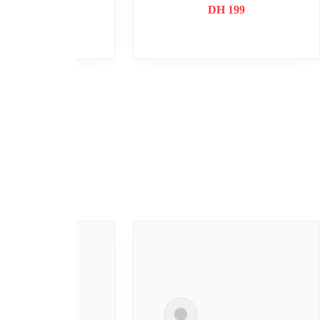
DH
89
DH
39